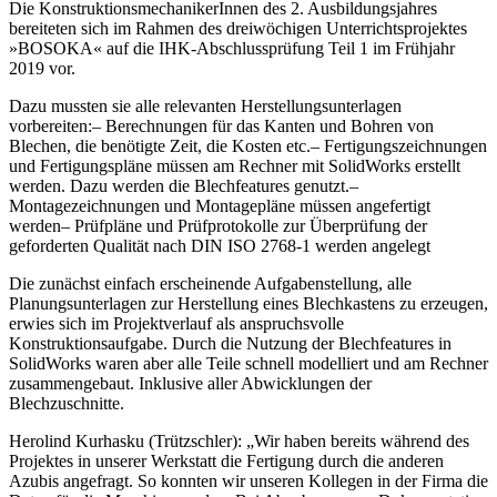
Die KonstruktionsmechanikerInnen des 2. Ausbildungsjahres
bereiteten sich im Rahmen des dreiwöchigen Unterrichtsprojektes
»BOSOKA« auf die IHK-Abschlussprüfung Teil 1 im Frühjahr
2019 vor.
Dazu mussten sie alle relevanten Herstellungsunterlagen
vorbereiten:– Berechnungen für das Kanten und Bohren von
Blechen, die benötigte Zeit, die Kosten etc.– Fertigungszeichnungen
und Fertigungspläne müssen am Rechner mit SolidWorks erstellt
werden. Dazu werden die Blechfeatures genutzt.–
Montagezeichnungen und Montagepläne müssen angefertigt
werden– Prüfpläne und Prüfprotokolle zur Überprüfung der
geforderten Qualität nach DIN ISO 2768-1 werden angelegt
Die zunächst einfach erscheinende Aufgabenstellung, alle
Planungsunterlagen zur Herstellung eines Blechkastens zu erzeugen,
erwies sich im Projektverlauf als anspruchsvolle
Konstruktionsaufgabe. Durch die Nutzung der Blechfeatures in
SolidWorks waren aber alle Teile schnell modelliert und am Rechner
zusammengebaut. Inklusive aller Abwicklungen der
Blechzuschnitte.
Herolind Kurhasku (Trützschler): „Wir haben bereits während des
Projektes in unserer Werkstatt die Fertigung durch die anderen
Azubis angefragt. So konnten wir unseren Kollegen in der Firma die