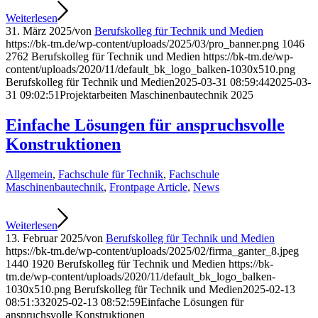
Weiterlesen
31. März 2025
/
von
Berufskolleg für Technik und Medien
https://bk-tm.de/wp-content/uploads/2025/03/pro_banner.png
1046
2762
Berufskolleg für Technik und Medien
https://bk-tm.de/wp-
content/uploads/2020/11/default_bk_logo_balken-1030x510.png
Berufskolleg für Technik und Medien
2025-03-31 08:59:44
2025-03-
31 09:02:51
Projektarbeiten Maschinenbautechnik 2025
Einfache Lösungen für anspruchsvolle
Konstruktionen
Allgemein
,
Fachschule für Technik
,
Fachschule
Maschinenbautechnik
,
Frontpage Article
,
News
Weiterlesen
13. Februar 2025
/
von
Berufskolleg für Technik und Medien
https://bk-tm.de/wp-content/uploads/2025/02/firma_ganter_8.jpeg
1440
1920
Berufskolleg für Technik und Medien
https://bk-
tm.de/wp-content/uploads/2020/11/default_bk_logo_balken-
1030x510.png
Berufskolleg für Technik und Medien
2025-02-13
08:51:33
2025-02-13 08:52:59
Einfache Lösungen für
anspruchsvolle Konstruktionen