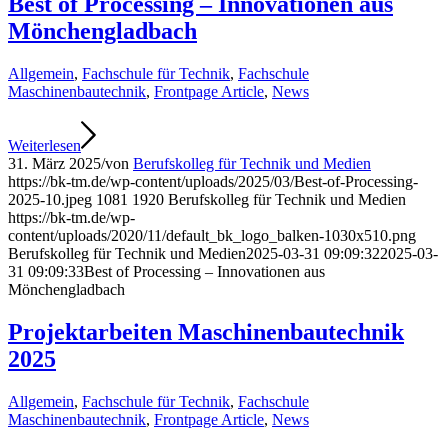
Best of Processing – Innovationen aus
Mönchengladbach
Allgemein
,
Fachschule für Technik
,
Fachschule
Maschinenbautechnik
,
Frontpage Article
,
News
Weiterlesen
31. März 2025
/
von
Berufskolleg für Technik und Medien
https://bk-tm.de/wp-content/uploads/2025/03/Best-of-Processing-
2025-10.jpeg
1081
1920
Berufskolleg für Technik und Medien
https://bk-tm.de/wp-
content/uploads/2020/11/default_bk_logo_balken-1030x510.png
Berufskolleg für Technik und Medien
2025-03-31 09:09:32
2025-03-
31 09:09:33
Best of Processing – Innovationen aus
Mönchengladbach
Projektarbeiten Maschinenbautechnik
2025
Allgemein
,
Fachschule für Technik
,
Fachschule
Maschinenbautechnik
,
Frontpage Article
,
News