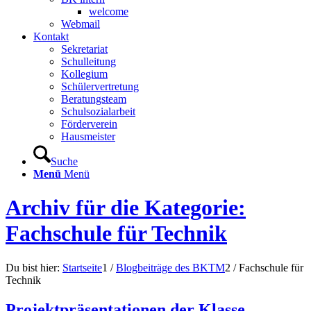
welcome
Webmail
Kontakt
Sekretariat
Schulleitung
Kollegium
Schülervertretung
Beratungsteam
Schulsozialarbeit
Förderverein
Hausmeister
Suche
Menü
Menü
Archiv für die Kategorie:
Fachschule für Technik
Du bist hier:
Startseite
1
/
Blogbeiträge des BKTM
2
/
Fachschule für
Technik
Projektpräsentationen der Klasse