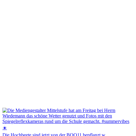
Die Hochbeete sind jetzt von der BQO11 bepflanzt w