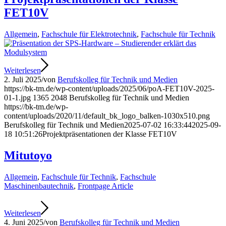
FET10V
Allgemein
,
Fachschule für Elektrotechnik
,
Fachschule für Technik
Weiterlesen
2. Juli 2025
/
von
Berufskolleg für Technik und Medien
https://bk-tm.de/wp-content/uploads/2025/06/poA-FET10V-2025-
01-1.jpg
1365
2048
Berufskolleg für Technik und Medien
https://bk-tm.de/wp-
content/uploads/2020/11/default_bk_logo_balken-1030x510.png
Berufskolleg für Technik und Medien
2025-07-02 16:33:44
2025-09-
18 10:51:26
Projektpräsentationen der Klasse FET10V
Mitutoyo
Allgemein
,
Fachschule für Technik
,
Fachschule
Maschinenbautechnik
,
Frontpage Article
Weiterlesen
4. Juni 2025
/
von
Berufskolleg für Technik und Medien