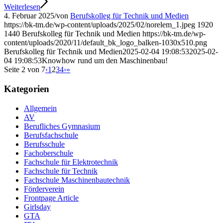
Weiterlesen
4. Februar 2025
/
von
Berufskolleg für Technik und Medien
https://bk-tm.de/wp-content/uploads/2025/02/norelem_1.jpeg
1920
1440
Berufskolleg für Technik und Medien
https://bk-tm.de/wp-
content/uploads/2020/11/default_bk_logo_balken-1030x510.png
Berufskolleg für Technik und Medien
2025-02-04 19:08:53
2025-02-
04 19:08:53
Knowhow rund um den Maschinenbau!
Seite 2 von 7
‹
1
2
3
4
›
»
Kategorien
Allgemein
AV
Berufliches Gymnasium
Berufsfachschule
Berufsschule
Fachoberschule
Fachschule für Elektrotechnik
Fachschule für Technik
Fachschule Maschinenbautechnik
Förderverein
Frontpage Article
Girlsday
GTA