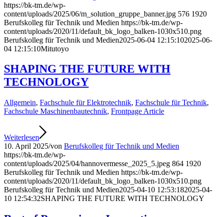
https://bk-tm.de/wp-
content/uploads/2025/06/m_solution_gruppe_banner.jpg
576
1920
Berufskolleg für Technik und Medien
https://bk-tm.de/wp-
content/uploads/2020/11/default_bk_logo_balken-1030x510.png
Berufskolleg für Technik und Medien
2025-06-04 12:15:10
2025-06-
04 12:15:10
Mitutoyo
SHAPING THE FUTURE WITH
TECHNOLOGY
Allgemein
,
Fachschule für Elektrotechnik
,
Fachschule für Technik
,
Fachschule Maschinenbautechnik
,
Frontpage Article
Weiterlesen
10. April 2025
/
von
Berufskolleg für Technik und Medien
https://bk-tm.de/wp-
content/uploads/2025/04/hannovermesse_2025_5.jpeg
864
1920
Berufskolleg für Technik und Medien
https://bk-tm.de/wp-
content/uploads/2020/11/default_bk_logo_balken-1030x510.png
Berufskolleg für Technik und Medien
2025-04-10 12:53:18
2025-04-
10 12:54:32
SHAPING THE FUTURE WITH TECHNOLOGY