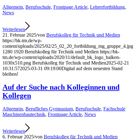
Allgemein
,
Berufsschule
,
Frontpage Article
,
Lehrerfortbildung
,
News
Weiterlesen
21. Februar 2025
/
von
Berufskolleg für Technik und Medien
https://bk-tm.de/wp-
content/uploads/2025/02/25_02_20_fortbildung_mg_gruppe_4.jpg
1280
1920
Berufskolleg für Technik und Medien
https://bk-
tm.de/wp-content/uploads/2020/11/default_bk_logo_balken-
1030x510.png
Berufskolleg für Technik und Medien
2025-02-21
10:31:57
2025-03-31 09:19:00
Digital auf dem neuesten Stand
bleiben!
Auf der Suche nach Kolleginnen und
Kollegen
Allgemein
,
Berufliches Gymnasium
,
Berufsschule
,
Fachschule
Maschinenbautechnik
,
Frontpage Article
,
News
Weiterlesen
6. Februar 2025
/
von
Berufskolleg für Technik und Medien