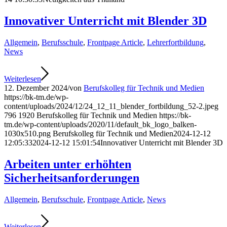
Innovativer Unterricht mit Blender 3D
Allgemein
,
Berufsschule
,
Frontpage Article
,
Lehrerfortbildung
,
News
Weiterlesen
12. Dezember 2024
/
von
Berufskolleg für Technik und Medien
https://bk-tm.de/wp-
content/uploads/2024/12/24_12_11_blender_fortbildung_52-2.jpeg
796
1920
Berufskolleg für Technik und Medien
https://bk-
tm.de/wp-content/uploads/2020/11/default_bk_logo_balken-
1030x510.png
Berufskolleg für Technik und Medien
2024-12-12
12:05:33
2024-12-12 15:01:54
Innovativer Unterricht mit Blender 3D
Arbeiten unter erhöhten
Sicherheitsanforderungen
Allgemein
,
Berufsschule
,
Frontpage Article
,
News
Weiterlesen