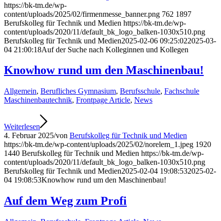
https://bk-tm.de/wp-
content/uploads/2025/02/firmenmesse_banner.png
762
1897
Berufskolleg für Technik und Medien
https://bk-tm.de/wp-
content/uploads/2020/11/default_bk_logo_balken-1030x510.png
Berufskolleg für Technik und Medien
2025-02-06 09:25:02
2025-03-
04 21:00:18
Auf der Suche nach Kolleginnen und Kollegen
Knowhow rund um den Maschinenbau!
Allgemein
,
Berufliches Gymnasium
,
Berufsschule
,
Fachschule
Maschinenbautechnik
,
Frontpage Article
,
News
Weiterlesen
4. Februar 2025
/
von
Berufskolleg für Technik und Medien
https://bk-tm.de/wp-content/uploads/2025/02/norelem_1.jpeg
1920
1440
Berufskolleg für Technik und Medien
https://bk-tm.de/wp-
content/uploads/2020/11/default_bk_logo_balken-1030x510.png
Berufskolleg für Technik und Medien
2025-02-04 19:08:53
2025-02-
04 19:08:53
Knowhow rund um den Maschinenbau!
Auf dem Weg zum Profi