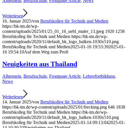
Allgemein
,
Berufsschule
,
Frontpage Article
,
News
Weiterlesen
16. Januar 2025
/
von
Berufskolleg für Technik und Medien
https://bk-tm.de/wp-
content/uploads/2025/01/25_01_16_uebl_maler_13.jpeg
1920
1258
Berufskolleg für Technik und Medien
https://bk-tm.de/wp-
content/uploads/2020/11/default_bk_logo_balken-1030x510.png
Berufskolleg für Technik und Medien
2025-01-16 19:53:39
2025-01-
16 19:54:10
Auf dem Weg zum Profi
Neuigkeiten aus Thailand
Allgemein
,
Berufsschule
,
Frontpage Article
,
Lehrerfortbildung
,
News
Weiterlesen
14. Januar 2025
/
von
Berufskolleg für Technik und Medien
https://bk-tm.de/wp-content/uploads/2025/01/frecking.png
646
1838
Berufskolleg für Technik und Medien
https://bk-tm.de/wp-
content/uploads/2020/11/default_bk_logo_balken-1030x510.png
Berufskolleg für Technik und Medien
2025-01-14 09:13:04
2025-01-
14 10:30:33
Neuigkeiten aus Thailand