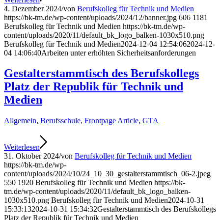
4. Dezember 2024
/
von
Berufskolleg für Technik und Medien
https://bk-tm.de/wp-content/uploads/2024/12/banner.jpg
606
1181
Berufskolleg für Technik und Medien
https://bk-tm.de/wp-
content/uploads/2020/11/default_bk_logo_balken-1030x510.png
Berufskolleg für Technik und Medien
2024-12-04 12:54:06
2024-12-
04 14:06:40
Arbeiten unter erhöhten Sicherheitsanforderungen
Gestalterstammtisch des Berufskollegs
Platz der Republik für Technik und
Medien
Allgemein
,
Berufsschule
,
Frontpage Article
,
GTA
Weiterlesen
31. Oktober 2024
/
von
Berufskolleg für Technik und Medien
https://bk-tm.de/wp-
content/uploads/2024/10/24_10_30_gestalterstammtisch_06-2.jpeg
550
1920
Berufskolleg für Technik und Medien
https://bk-
tm.de/wp-content/uploads/2020/11/default_bk_logo_balken-
1030x510.png
Berufskolleg für Technik und Medien
2024-10-31
15:33:13
2024-10-31 15:34:32
Gestalterstammtisch des Berufskollegs
Platz der Republik für Technik und Medien