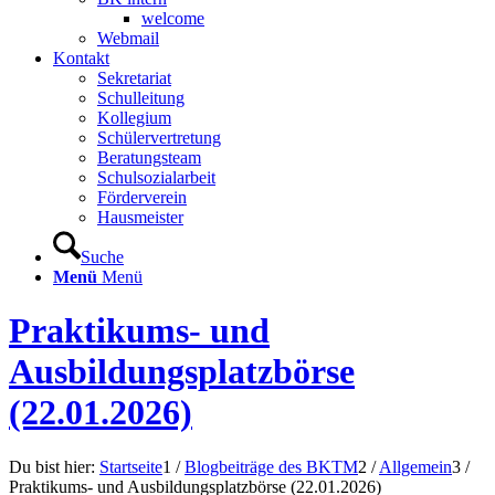
welcome
Webmail
Kontakt
Sekretariat
Schulleitung
Kollegium
Schülervertretung
Beratungsteam
Schulsozialarbeit
Förderverein
Hausmeister
Suche
Menü
Menü
Praktikums- und
Ausbildungsplatzbörse
(22.01.2026)
Du bist hier:
Startseite
1
/
Blogbeiträge des BKTM
2
/
Allgemein
3
/
Praktikums- und Ausbildungsplatzbörse (22.01.2026)