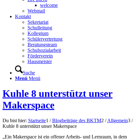
welcome
Webmail
Kontakt
Sekretariat
Schulleitung
Kollegium
Schülervertretung
Beratungsteam
Schulsozialarbeit
Förderverein
Hausmeister
Suche
Menü
Menü
Kuhle 8 unterstützt unser
Makerspace
Du bist hier:
Startseite
1
/
Blogbeiträge des BKTM
2
/
Allgemein
3
/
Kuhle 8 unterstützt unser Makerspace
„Ein Makerspace ist ein offener Arbeits- und Lernraum, in dem