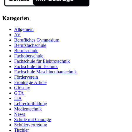
Kategorien
Allgemein
AV
Berufliches Gymnasium
Berufsfachschule
Berufsschule
Fachoberschule
Fachschule für Elektrotechnik
Fachschule für Technik
Fachschule Maschinenbautechnik
Förderverein
Frontpage Article
Girlsday
GTA
ITA
Lehrerfortbildung
Medientechnik
News
Schule mit Courage
Schülervertretung
Tischler