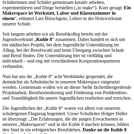
Schülerinnen und Schüler gemeinsam kreativ arbeiten,
experimentieren und Dinge herstellen („to make“). Kurz gesagt:
Ein
Makerspace ist Werkstatt, Labor und Klassenzimmer in
einem
“, erläutert Lars Bürschgens, Lehrer in der Holzwerkstatt
unserer Schule.
Seit langem arbeiten wir als Berufskolleg bereits mit der
Jugendwerkstatt „
Kuhle 8
“ zusammen. Dabei handelt es sich um
ein städtisches Projekt, bei dem Jugendliche Unterstützung im
Alltag, bei der Berufswahl und beim Übergang zwischen Schule
und Beruf finden. Die Unterstützung hier ist vielfältig und
individuell – und eng mit verschiedenen Kooperationspartnern
verbunden.
Nun hat uns die „Kuhle 8“ acht Werkbänke gespendet, die
demnächst als Arbeitstische in unserem Makerspace eingesetzt
werden. Gemeinsam wollen wir an dieser Stelle fächerübergreifende
Projektarbeit, Berufsorientierung und Förderung von Problemlöse-
und Teamfähigkeit für unsere Jugendlichen erarbeiten und erreichen.
Die Jugendlichen der „Kuhle 8“ waren vor allem von unserem
schuleigenen Flugzeug begeistert. Unser Schulleiter Holger Hüller
ist überzeugt: „Die Erfahrungen, die die jungen Erwachsenen in
unseren „Makerspaces“ und in der Kuhle 8 machen können, bilden
den Start in ein erfolgreiches Berufsleben.
Danke an die Kuhle 8