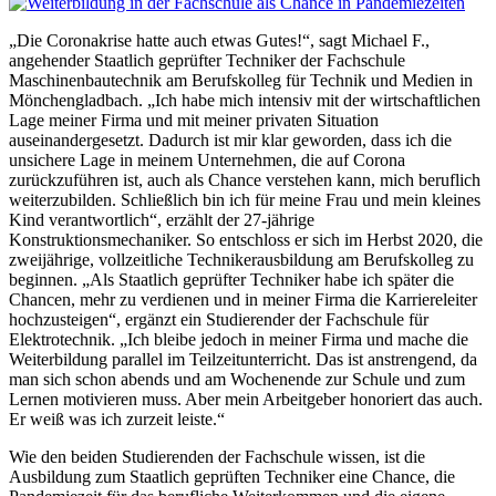
„Die Coronakrise hatte auch etwas Gutes!“, sagt Michael F.,
angehender Staatlich geprüfter Techniker der Fachschule
Maschinenbautechnik am Berufskolleg für Technik und Medien in
Mönchengladbach. „Ich habe mich intensiv mit der wirtschaftlichen
Lage meiner Firma und mit meiner privaten Situation
auseinandergesetzt. Dadurch ist mir klar geworden, dass ich die
unsichere Lage in meinem Unternehmen, die auf Corona
zurückzuführen ist, auch als Chance verstehen kann, mich beruflich
weiterzubilden. Schließlich bin ich für meine Frau und mein kleines
Kind verantwortlich“, erzählt der 27-jährige
Konstruktionsmechaniker. So entschloss er sich im Herbst 2020, die
zweijährige, vollzeitliche Technikerausbildung am Berufskolleg zu
beginnen. „Als Staatlich geprüfter Techniker habe ich später die
Chancen, mehr zu verdienen und in meiner Firma die Karriereleiter
hochzusteigen“, ergänzt ein Studierender der Fachschule für
Elektrotechnik. „Ich bleibe jedoch in meiner Firma und mache die
Weiterbildung parallel im Teilzeitunterricht. Das ist anstrengend, da
man sich schon abends und am Wochenende zur Schule und zum
Lernen motivieren muss. Aber mein Arbeitgeber honoriert das auch.
Er weiß was ich zurzeit leiste.“
Wie den beiden Studierenden der Fachschule wissen, ist die
Ausbildung zum Staatlich geprüften Techniker eine Chance, die