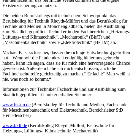
Pandemiezeit für das berufliche Weiterkommen und die eigene
Existenzsicherung zu nutzen.
Die beiden Berufskollegs mit technischem Schwerpunkt, das
Berufskolleg für Technik Rheydt-Mülfort und das Berufskolleg für
Technik und Medien in Mönchengladbach, bieten die Ausbildung
zum Staatlich geprüften Techniker in den Fachbereichen „Heizungs-
Lüftungs- und Klimatechnik“, „Mechatronik“ (BkfT) und
„Maschinenbautechnik“ sowie „Elektrotechnik“ (BkTM) an.
Michael F. ist sich sicher, dass er die richtige Entscheidung getroffen
hat. „Wenn wir die Pandemiezeit endgültig hinter uns gebracht
haben, kann ich sagen, dass sie für mich eine hervorragende Chance
gewesen ist. Außerdem habe ich mich entschlossen, auch die
Fachhochschulreife gleichzeitig zu machen.“ Er lacht:“ Man weiß ja
nie, was noch so kommt.“
Informationen zur Techniker Fachschule und zur Ausbildung zum
Staatlich geprüften Techniker erhalten Sie unter:
www.bk-tm.de
(Berufskolleg für Technik und Medien, Fachschule
für Maschinenbautechnik und Elektrotechnik, Bereichsleiter StD
Herr Fleischer)
www.bkft.de
(Berufskolleg Rheydt-Mülfort, Fachschule für
Heizungs-, Lüftungs-, Klimatechnik; Mechatronik)