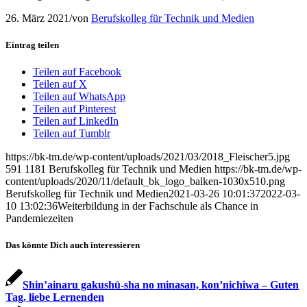
26. März 2021
/
von
Berufskolleg für Technik und Medien
Eintrag teilen
Teilen auf Facebook
Teilen auf X
Teilen auf WhatsApp
Teilen auf Pinterest
Teilen auf LinkedIn
Teilen auf Tumblr
https://bk-tm.de/wp-content/uploads/2021/03/2018_Fleischer5.jpg
591
1181
Berufskolleg für Technik und Medien
https://bk-tm.de/wp-
content/uploads/2020/11/default_bk_logo_balken-1030x510.png
Berufskolleg für Technik und Medien
2021-03-26 10:01:37
2022-03-
10 13:02:36
Weiterbildung in der Fachschule als Chance in
Pandemiezeiten
Das könnte Dich auch interessieren
Shin’ainaru gakushū-sha no minasan, kon’nichiwa – Guten
Tag, liebe Lernenden