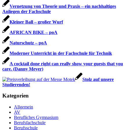
Vernetzung von Theorie und Praxis – ein nachhaltiges
Anliegen der Fachschule
Kleiner Ball – großer Wurf
AFRICAN BIKE – poA
Naturschutz – poA
Moderner Unterricht in der Fachschule für Technik
A cocktail done right can really show your guests that you
care. (Danny Meyer)
Stolz auf unsere
Studierenden!
Kategorien
Allgemein
AV
Berufliches Gymnasium
Berufsfachschule
Berufsschule