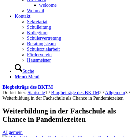
welcome
Webmail
Kontakt
Sekretariat
Schulleitung
Kollegium
Schülervertretung
Beratungsteam
Schulsozialarbeit
Förderverein
Hausmeister
Suche
Menü
Menü
Blogbeiträge des BKTM
Du bist hier:
Startseite
1
/
Blogbeiträge des BKTM
2
/
Allgemein
3
/
Weiterbildung in der Fachschule als Chance in Pandemiezeiten
Weiterbildung in der Fachschule als
Chance in Pandemiezeiten
Allgemein