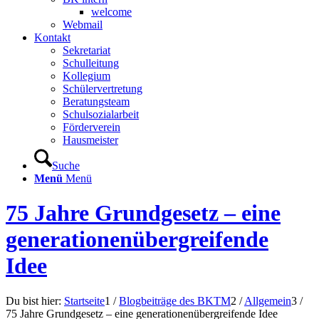
welcome
Webmail
Kontakt
Sekretariat
Schulleitung
Kollegium
Schülervertretung
Beratungsteam
Schulsozialarbeit
Förderverein
Hausmeister
Suche
Menü
Menü
75 Jahre Grundgesetz – eine
generationenübergreifende
Idee
Du bist hier:
Startseite
1
/
Blogbeiträge des BKTM
2
/
Allgemein
3
/
75 Jahre Grundgesetz – eine generationenübergreifende Idee