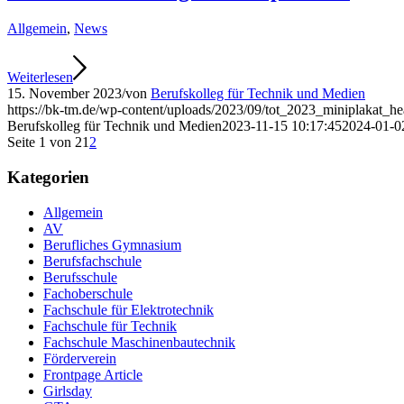
Allgemein
,
News
Weiterlesen
15. November 2023
/
von
Berufskolleg für Technik und Medien
https://bk-tm.de/wp-content/uploads/2023/09/tot_2023_miniplakat_he
Berufskolleg für Technik und Medien
2023-11-15 10:17:45
2024-01-0
Seite 1 von 2
1
2
Kategorien
Allgemein
AV
Berufliches Gymnasium
Berufsfachschule
Berufsschule
Fachoberschule
Fachschule für Elektrotechnik
Fachschule für Technik
Fachschule Maschinenbautechnik
Förderverein
Frontpage Article
Girlsday