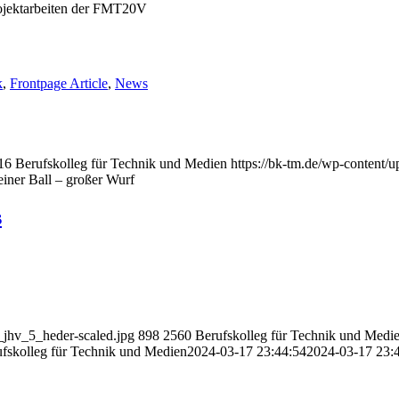
ojektarbeiten der FMT20V
k
,
Frontpage Article
,
News
16
Berufskolleg für Technik und Medien
https://bk-tm.de/wp-content
einer Ball – großer Wurf
s
_jhv_5_heder-scaled.jpg
898
2560
Berufskolleg für Technik und Medi
fskolleg für Technik und Medien
2024-03-17 23:44:54
2024-03-17 23: