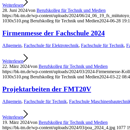
Weiterlesen
28. Juni 2024
/
von
Berufskolleg für Technik und Medien
https://bk-tm.de/wp-content/uploads/2024/06/24_06_19_fs_miitutoyo
1030x510.png
Berufskolleg für Technik und Medien
2024-06-28 19:1
Firmenmesse der Fachschule 2024
Allgemein
,
Fachschule für Elektrotechnik
,
Fachschule für Technik
,
F
Weiterlesen
22. März 2024
/
von
Berufskolleg für Technik und Medien
https://bk-tm.de/wp-content/uploads/2024/03/2024-Firmenmesse-Kol
1030x510.png
Berufskolleg für Technik und Medien
2024-03-22 08:4
Projektarbeiten der FMT20V
Allgemein
,
Fachschule für Technik
,
Fachschule Maschinenbautechni
Weiterlesen
19. März 2024
/
von
Berufskolleg für Technik und Medien
https://bk-tm.de/wp-content/uploads/2024/03/poa_2024_4.jpg
1077
1