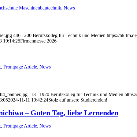
achschule Maschinenbautechnik
,
News
er.jpg
446
1200
Berufskolleg für Technik und Medien
https://bk-tm.
3 19:14:25
Firmenmesse 2026
k
,
Frontpage Article
,
News
rb4_banner.jpg
1131
1920
Berufskolleg für Technik und Medien
https:
3:05
2024-11-11 19:42:24
Stolz auf unsere Studierenden!
nichiwa – Guten Tag, liebe Lernenden
k
,
Frontpage Article
,
News