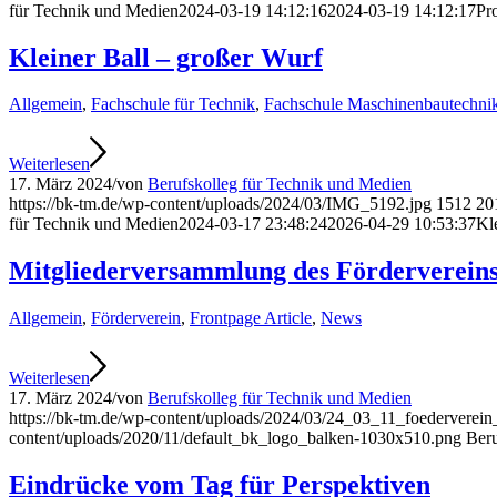
für Technik und Medien
2024-03-19 14:12:16
2024-03-19 14:12:17
Pr
Kleiner Ball – großer Wurf
Allgemein
,
Fachschule für Technik
,
Fachschule Maschinenbautechni
Weiterlesen
17. März 2024
/
von
Berufskolleg für Technik und Medien
https://bk-tm.de/wp-content/uploads/2024/03/IMG_5192.jpg
1512
20
für Technik und Medien
2024-03-17 23:48:24
2026-04-29 10:53:37
Kl
Mitgliederversammlung des Förderverein
Allgemein
,
Förderverein
,
Frontpage Article
,
News
Weiterlesen
17. März 2024
/
von
Berufskolleg für Technik und Medien
https://bk-tm.de/wp-content/uploads/2024/03/24_03_11_foederverein
content/uploads/2020/11/default_bk_logo_balken-1030x510.png
Beru
Eindrücke vom Tag für Perspektiven