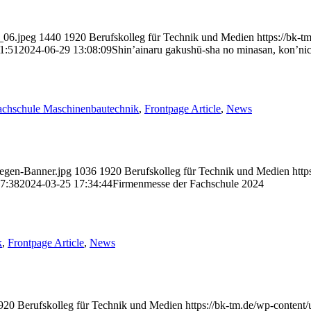
_06.jpeg
1440
1920
Berufskolleg für Technik und Medien
https://bk-
1:51
2024-06-29 13:08:09
Shin’ainaru gakushū-sha no minasan, kon’ni
achschule Maschinenbautechnik
,
Frontpage Article
,
News
legen-Banner.jpg
1036
1920
Berufskolleg für Technik und Medien
http
7:38
2024-03-25 17:34:44
Firmenmesse der Fachschule 2024
k
,
Frontpage Article
,
News
920
Berufskolleg für Technik und Medien
https://bk-tm.de/wp-conten