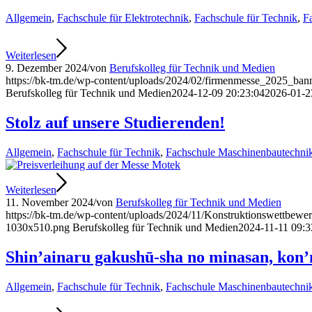
Allgemein
,
Fachschule für Elektrotechnik
,
Fachschule für Technik
,
F
Weiterlesen
9. Dezember 2024
/
von
Berufskolleg für Technik und Medien
https://bk-tm.de/wp-content/uploads/2024/02/firmenmesse_2025_bann
Berufskolleg für Technik und Medien
2024-12-09 20:23:04
2026-01-2
Stolz auf unsere Studierenden!
Allgemein
,
Fachschule für Technik
,
Fachschule Maschinenbautechni
Weiterlesen
11. November 2024
/
von
Berufskolleg für Technik und Medien
https://bk-tm.de/wp-content/uploads/2024/11/Konstruktionswettbewe
1030x510.png
Berufskolleg für Technik und Medien
2024-11-11 09:3
Shin’ainaru gakushū-sha no minasan, kon’
Allgemein
,
Fachschule für Technik
,
Fachschule Maschinenbautechni