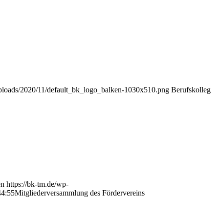
/uploads/2020/11/default_bk_logo_balken-1030x510.png
Berufskolleg
en
https://bk-tm.de/wp-
44:55
Mitgliederversammlung des Fördervereins