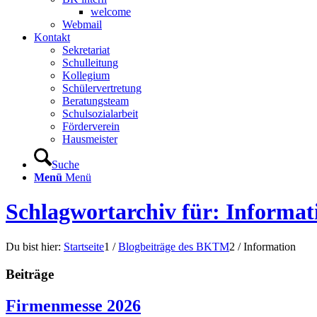
welcome
Webmail
Kontakt
Sekretariat
Schulleitung
Kollegium
Schülervertretung
Beratungsteam
Schulsozialarbeit
Förderverein
Hausmeister
Suche
Menü
Menü
Schlagwortarchiv für: Informat
Du bist hier:
Startseite
1
/
Blogbeiträge des BKTM
2
/
Information
Beiträge
Firmenmesse 2026