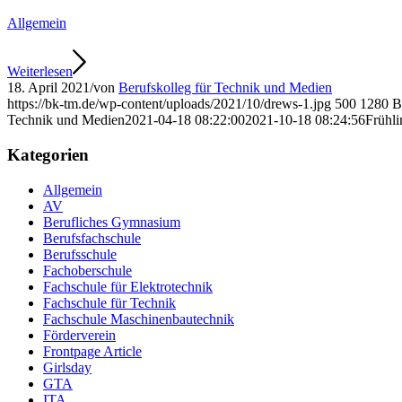
Allgemein
Weiterlesen
18. April 2021
/
von
Berufskolleg für Technik und Medien
https://bk-tm.de/wp-content/uploads/2021/10/drews-1.jpg
500
1280
B
Technik und Medien
2021-04-18 08:22:00
2021-10-18 08:24:56
Frühl
Kategorien
Allgemein
AV
Berufliches Gymnasium
Berufsfachschule
Berufsschule
Fachoberschule
Fachschule für Elektrotechnik
Fachschule für Technik
Fachschule Maschinenbautechnik
Förderverein
Frontpage Article
Girlsday
GTA
ITA