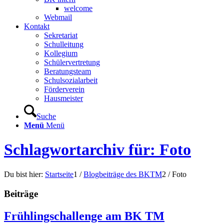
welcome
Webmail
Kontakt
Sekretariat
Schulleitung
Kollegium
Schülervertretung
Beratungsteam
Schulsozialarbeit
Förderverein
Hausmeister
Suche
Menü
Menü
Schlagwortarchiv für: Foto
Du bist hier:
Startseite
1
/
Blogbeiträge des BKTM
2
/
Foto
Beiträge
Frühlingschallenge am BK TM