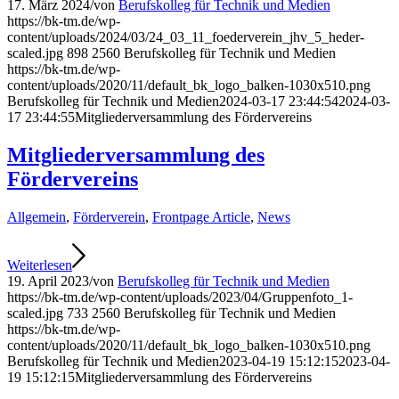
17. März 2024
/
von
Berufskolleg für Technik und Medien
https://bk-tm.de/wp-
content/uploads/2024/03/24_03_11_foederverein_jhv_5_heder-
scaled.jpg
898
2560
Berufskolleg für Technik und Medien
https://bk-tm.de/wp-
content/uploads/2020/11/default_bk_logo_balken-1030x510.png
Berufskolleg für Technik und Medien
2024-03-17 23:44:54
2024-03-
17 23:44:55
Mitgliederversammlung des Fördervereins
Mitgliederversammlung des
Fördervereins
Allgemein
,
Förderverein
,
Frontpage Article
,
News
Weiterlesen
19. April 2023
/
von
Berufskolleg für Technik und Medien
https://bk-tm.de/wp-content/uploads/2023/04/Gruppenfoto_1-
scaled.jpg
733
2560
Berufskolleg für Technik und Medien
https://bk-tm.de/wp-
content/uploads/2020/11/default_bk_logo_balken-1030x510.png
Berufskolleg für Technik und Medien
2023-04-19 15:12:15
2023-04-
19 15:12:15
Mitgliederversammlung des Fördervereins