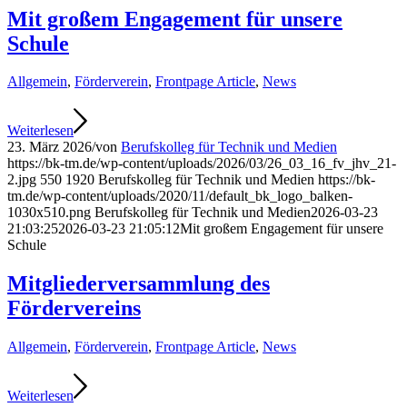
Mit großem Engagement für unsere
Schule
Allgemein
,
Förderverein
,
Frontpage Article
,
News
Weiterlesen
23. März 2026
/
von
Berufskolleg für Technik und Medien
https://bk-tm.de/wp-content/uploads/2026/03/26_03_16_fv_jhv_21-
2.jpg
550
1920
Berufskolleg für Technik und Medien
https://bk-
tm.de/wp-content/uploads/2020/11/default_bk_logo_balken-
1030x510.png
Berufskolleg für Technik und Medien
2026-03-23
21:03:25
2026-03-23 21:05:12
Mit großem Engagement für unsere
Schule
Mitgliederversammlung des
Fördervereins
Allgemein
,
Förderverein
,
Frontpage Article
,
News
Weiterlesen