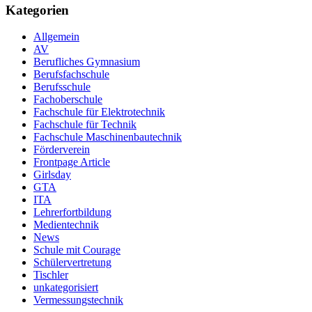
Kategorien
Allgemein
AV
Berufliches Gymnasium
Berufsfachschule
Berufsschule
Fachoberschule
Fachschule für Elektrotechnik
Fachschule für Technik
Fachschule Maschinenbautechnik
Förderverein
Frontpage Article
Girlsday
GTA
ITA
Lehrerfortbildung
Medientechnik
News
Schule mit Courage
Schülervertretung
Tischler
unkategorisiert
Vermessungstechnik