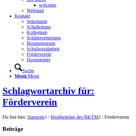
welcome
Webmail
Kontakt
Sekretariat
Schulleitung
Kollegium
Schülervertretung
Beratungsteam
Schulsozialarbeit
Förderverein
Hausmeister
Suche
Menü
Menü
Schlagwortarchiv für:
Förderverein
Du bist hier:
Startseite
1
/
Blogbeiträge des BKTM
2
/
Förderverein
Beiträge