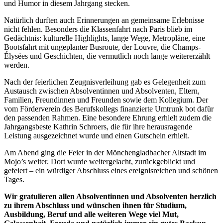
und Humor in diesem Jahrgang stecken.
Natürlich durften auch Erinnerungen an gemeinsame Erlebnisse
nicht fehlen. Besonders die Klassenfahrt nach Paris blieb im
Gedächtnis: kulturelle Highlights, lange Wege, Metropläne, eine
Bootsfahrt mit ungeplanter Busroute, der Louvre, die Champs-
Élysées und Geschichten, die vermutlich noch lange weitererzählt
werden.
Nach der feierlichen Zeugnisverleihung gab es Gelegenheit zum
Austausch zwischen Absolventinnen und Absolventen, Eltern,
Familien, Freundinnen und Freunden sowie dem Kollegium. Der
vom Förderverein des Berufskollegs finanzierte Umtrunk bot dafür
den passenden Rahmen. Eine besondere Ehrung erhielt zudem die
Jahrgangsbeste Kathrin Schroers, die für ihre herausragende
Leistung ausgezeichnet wurde und einen Gutschein erhielt.
Am Abend ging die Feier in der Mönchengladbacher Altstadt im
Mojo’s weiter. Dort wurde weitergelacht, zurückgeblickt und
gefeiert – ein würdiger Abschluss eines ereignisreichen und schönen
Tages.
Wir gratulieren allen Absolventinnen und Absolventen herzlich
zu ihrem Abschluss und wünschen ihnen für Studium,
Ausbildung, Beruf und alle weiteren Wege viel Mut,