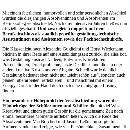
Mit einem feierlichen, humorvollen und sehr persönlichen Abschied
wurden die diesjährigen Absolventinnen und Absolventen am
Berufskolleg verabschiedet. Nach drei intensiven Jahren hieß es nun
offiziell: geschafft!
Und zwar gleich doppelt: mit dem
Berufsabschluss als staatlich geprüfte gestaltungstechnische
Assistentinnen und Assistenten sowie der Fachhochschulreife.
Die Klassenleitungen Alexandra Guglielmi und Horst Wiedemann
blickten in ihrer Rede auf eine Ausbildungszeit zurück, die alles bot,
was Gestaltung ausmacht: Ideen, Entwürfe, Korrekturen,
Präsentationen, Druckprobleme, letzte Deadlines und die ein oder
andere kreative Krise kurz vor Abgabe. Schnell wurde deutlich:
Gestaltung bedeutet eben nicht nur „sieht schön aus“, sondern auch
planen, überarbeiten, reflektieren – und manchmal mit einem
Energy-Drink in der Hand doch noch eine richtig gute Lösung
finden.
Ein besonderer Höhepunkt der Verabschiedung waren die
Filmbeiträge der Schülerinnen und Schüler,
die mit viel Witz,
Kreativität und einem guten Gespür für die gemeinsame Zeit noch
einmal besondere Momente aufleben ließen. Auch die Rede der
Absolventinnen Mia Borchert und Jasmin Leßmann sorgte für
Aufmerksamkeit und zeigte, wie viel Persönlichkeit, Zusammenhalt