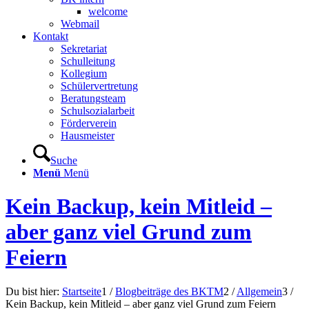
welcome
Webmail
Kontakt
Sekretariat
Schulleitung
Kollegium
Schülervertretung
Beratungsteam
Schulsozialarbeit
Förderverein
Hausmeister
Suche
Menü
Menü
Kein Backup, kein Mitleid –
aber ganz viel Grund zum
Feiern
Du bist hier:
Startseite
1
/
Blogbeiträge des BKTM
2
/
Allgemein
3
/
Kein Backup, kein Mitleid – aber ganz viel Grund zum Feiern