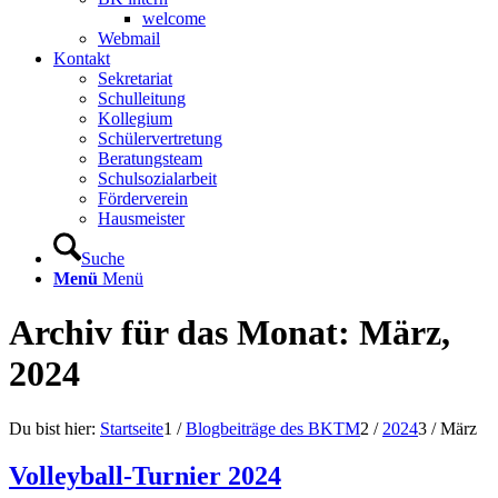
welcome
Webmail
Kontakt
Sekretariat
Schulleitung
Kollegium
Schülervertretung
Beratungsteam
Schulsozialarbeit
Förderverein
Hausmeister
Suche
Menü
Menü
Archiv für das Monat: März,
2024
Du bist hier:
Startseite
1
/
Blogbeiträge des BKTM
2
/
2024
3
/
März
Volleyball-Turnier 2024