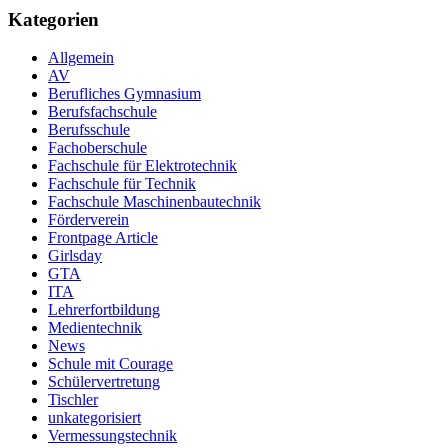
Kategorien
Allgemein
AV
Berufliches Gymnasium
Berufsfachschule
Berufsschule
Fachoberschule
Fachschule für Elektrotechnik
Fachschule für Technik
Fachschule Maschinenbautechnik
Förderverein
Frontpage Article
Girlsday
GTA
ITA
Lehrerfortbildung
Medientechnik
News
Schule mit Courage
Schülervertretung
Tischler
unkategorisiert
Vermessungstechnik