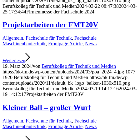
content/uploads/2020/11/default_bk_logo_balken-1030x510.png
Berufskolleg für Technik und Medien
2024-03-22 08:47:38
2024-03-
25 17:34:44
Firmenmesse der Fachschule 2024
Projektarbeiten der FMT20V
Allgemein
,
Fachschule für Technik
,
Fachschule
Maschinenbautechnik
,
Frontpage Article
,
News
Weiterlesen
19. März 2024
/
von
Berufskolleg für Technik und Medien
https://bk-tm.de/wp-content/uploads/2024/03/poa_2024_4.jpg
1077
1920
Berufskolleg für Technik und Medien
https://bk-tm.de/wp-
content/uploads/2020/11/default_bk_logo_balken-1030x510.png
Berufskolleg für Technik und Medien
2024-03-19 14:12:16
2024-03-
19 14:12:17
Projektarbeiten der FMT20V
Kleiner Ball – großer Wurf
Allgemein
,
Fachschule für Technik
,
Fachschule
Maschinenbautechnik
,
Frontpage Article
,
News