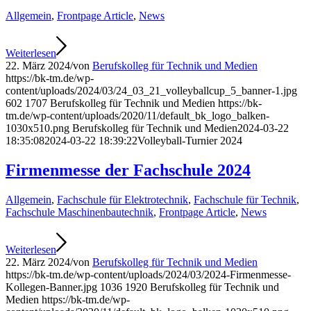
Allgemein
,
Frontpage Article
,
News
Weiterlesen
22. März 2024
/
von
Berufskolleg für Technik und Medien
https://bk-tm.de/wp-
content/uploads/2024/03/24_03_21_volleyballcup_5_banner-1.jpg
602
1707
Berufskolleg für Technik und Medien
https://bk-
tm.de/wp-content/uploads/2020/11/default_bk_logo_balken-
1030x510.png
Berufskolleg für Technik und Medien
2024-03-22
18:35:08
2024-03-22 18:39:22
Volleyball-Turnier 2024
Firmenmesse der Fachschule 2024
Allgemein
,
Fachschule für Elektrotechnik
,
Fachschule für Technik
,
Fachschule Maschinenbautechnik
,
Frontpage Article
,
News
Weiterlesen
22. März 2024
/
von
Berufskolleg für Technik und Medien
https://bk-tm.de/wp-content/uploads/2024/03/2024-Firmenmesse-
Kollegen-Banner.jpg
1036
1920
Berufskolleg für Technik und
Medien
https://bk-tm.de/wp-