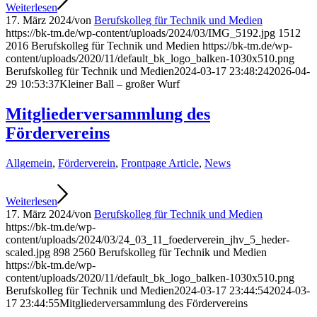
Weiterlesen
17. März 2024
/
von
Berufskolleg für Technik und Medien
https://bk-tm.de/wp-content/uploads/2024/03/IMG_5192.jpg
1512
2016
Berufskolleg für Technik und Medien
https://bk-tm.de/wp-
content/uploads/2020/11/default_bk_logo_balken-1030x510.png
Berufskolleg für Technik und Medien
2024-03-17 23:48:24
2026-04-
29 10:53:37
Kleiner Ball – großer Wurf
Mitgliederversammlung des
Fördervereins
Allgemein
,
Förderverein
,
Frontpage Article
,
News
Weiterlesen
17. März 2024
/
von
Berufskolleg für Technik und Medien
https://bk-tm.de/wp-
content/uploads/2024/03/24_03_11_foederverein_jhv_5_heder-
scaled.jpg
898
2560
Berufskolleg für Technik und Medien
https://bk-tm.de/wp-
content/uploads/2020/11/default_bk_logo_balken-1030x510.png
Berufskolleg für Technik und Medien
2024-03-17 23:44:54
2024-03-
17 23:44:55
Mitgliederversammlung des Fördervereins